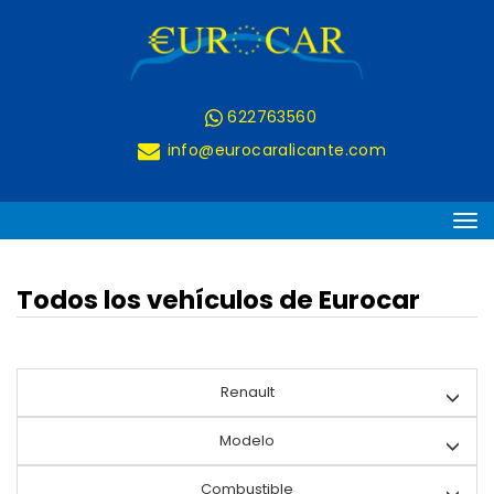
622763560
Todos
info@eurocaralicante.com
nuestros
coches
-
Todos los vehículos de Eurocar
EUROCAR
-
Renault
Renault
Modelo
Combustible