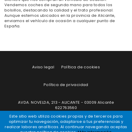
Vendemos coches de segunda mano para todos los
bolsillos, destacando la calidad y el trato profesional.
Aunque estemos ubicados en la provincia de Alicante,
enviamos el vehículo de ocasión a cualquier punto de
España.
Aviso legal
Política de cookies
Política de privacidad
AVDA. NOVELDA, 213 - ALICANTE - 03009 Alicante
622763560
info@eurocaralicante.com
Este sitio web utiliza cookies propias y de terceros para
optimizar tu navegación, adaptarse a tus preferencias y
realizar labores analíticas. Al continuar navegando aceptas
EUROCAR
HA CONFIADO EN NOSOTROS SU PRESENCIA DIGITAL.