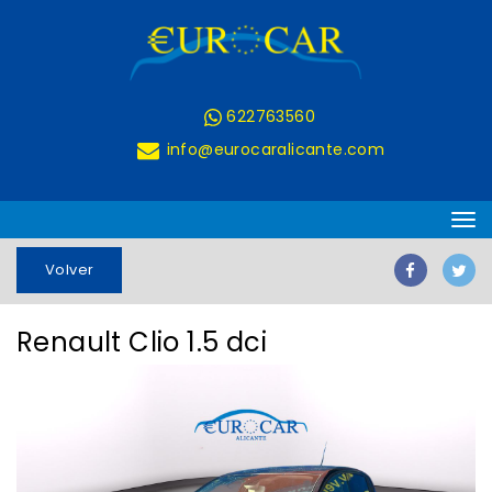
622763560
Renault
info@eurocaralicante.com
Clio,
200.218
km,
Volver
Ocasión
Renault Clio 1.5 dci
-
EUROCAR