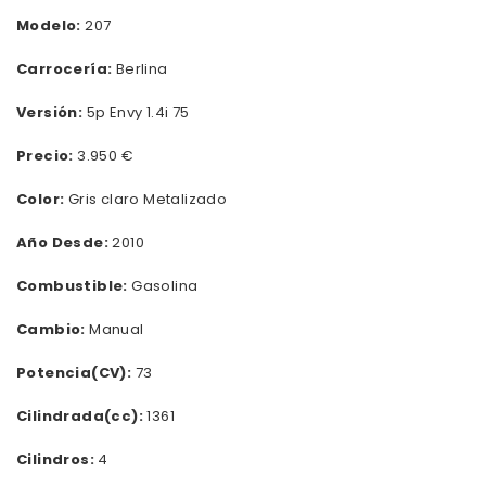
Modelo:
207
Carrocería:
Berlina
Versión:
5p Envy 1.4i 75
Precio:
3.950 €
Color:
Gris claro Metalizado
Año Desde:
2010
Combustible:
Gasolina
Cambio:
Manual
Potencia(CV):
73
Cilindrada(cc):
1361
Cilindros:
4