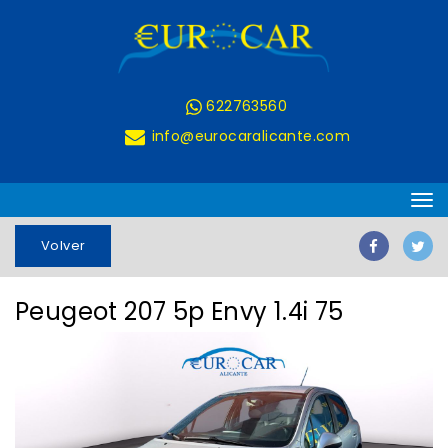
622763560
Peugeot
info@eurocaralicante.com
207,
186.258
km,
Volver
Ocasión
Peugeot 207 5p Envy 1.4i 75
-
EUROCAR