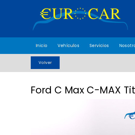
Ford
Inicio
Vehículos
Servicios
Nosotr
C
Volver
Max,
222.130
km,
Ocasión
-
EUROCAR