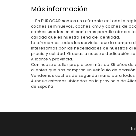
Más información
.- En EUROCAR somos un referente en toda la reg
coches seminuevos, coches Km0 y coches de ocasió
coches usados en Alicante nos permite ofrecer 
calidad que es nuestra seña de identidad.
Le ofrecemos todos los servicios que la compra 
interesamos por las necesidades de nuestros clie
precio y calidad. Gracias a nuestra dedicación
Alicante y provincia.
Con nuestro taller propio con más de 35 años de e
clientes que nos compran un vehículo de ocasión
Vendemos coches de segunda mano para todos los b
Aunque estemos ubicados en la provincia de Alica
de España.
In