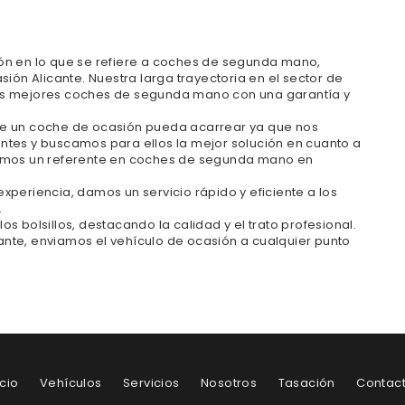
ión en lo que se refiere a coches de segunda mano,
n Alicante. Nuestra larga trayectoria en el sector de
los mejores coches de segunda mano con una garantía y
de un coche de ocasión pueda acarrear ya que nos
ntes y buscamos para ellos la mejor solución en cuanto a
 somos un referente en coches de segunda mano en
xperiencia, damos un servicio rápido y eficiente a los
.
olsillos, destacando la calidad y el trato profesional.
nte, enviamos el vehículo de ocasión a cualquier punto
icio
Vehículos
Servicios
Nosotros
Tasación
Contac