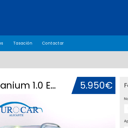
os
Tasación
Contactar
Ford C Max C-MAX Titanium 1.0 Ecoboost Auto-Start-Stop 92 kW (125 CV)
5.950€
F
N
A