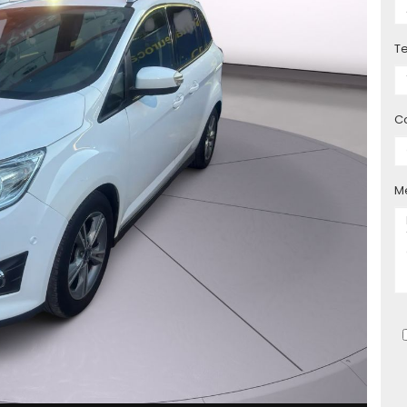
T
C
M