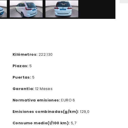
Kilómetros:
222.130
Plazas:
5
Puertas:
5
Garantía:
12 Meses
Normativa emisiones:
EURO 6
Emisiones combinadas(g/km):
129,0
Consumo medio(l/100 km):
5,7