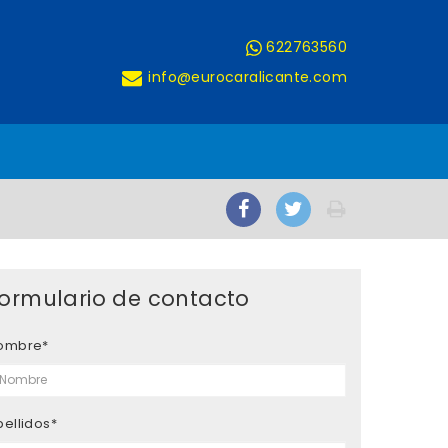
622763560
info@eurocaralicante.com
ormulario de contacto
ombre*
pellidos*